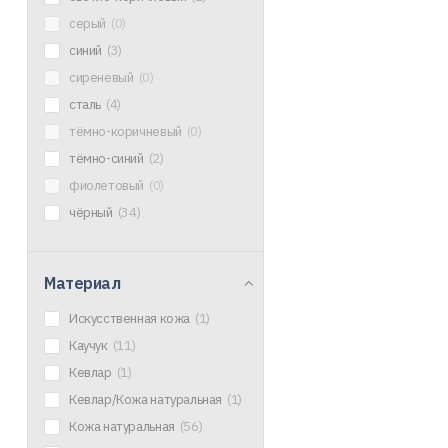
серый
(0)
синий
(3)
сиреневый
(0)
сталь
(4)
тёмно-коричневый
(0)
тёмно-синий
(2)
фиолетовый
(0)
чёрный
(34)
Материал
Искусственная кожа
(1)
Каучук
(11)
Кевлар
(1)
Кевлар/Кожа натуральная
(1)
Кожа натуральная
(56)