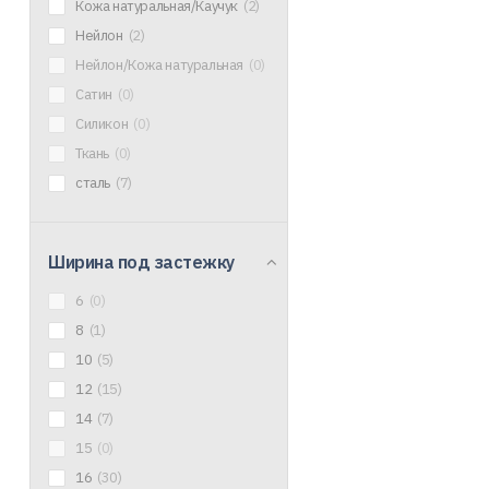
Кожа натуральная/Каучук
(2)
Нейлон
(2)
Нейлон/Кожа натуральная
(0)
Сатин
(0)
Силикон
(0)
Ткань
(0)
сталь
(7)
Ширина под застежку
6
(0)
8
(1)
10
(5)
12
(15)
14
(7)
15
(0)
16
(30)