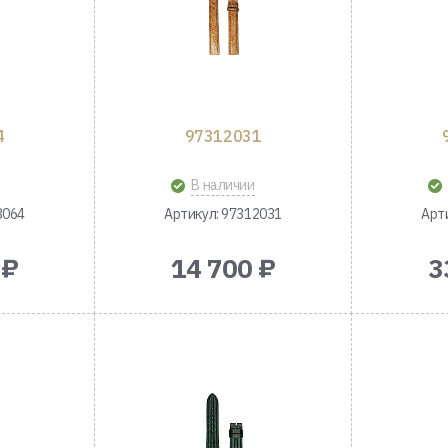
4
97312031
В наличии
3064
Артикул: 97312031
Арт
 ₽
14 700 ₽
3