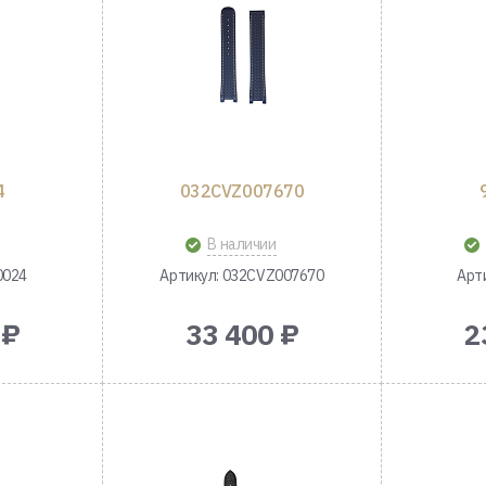
4
032CVZ007670
В наличии
0024
Артикул: 032CVZ007670
Арт
 ₽
33 400 ₽
2