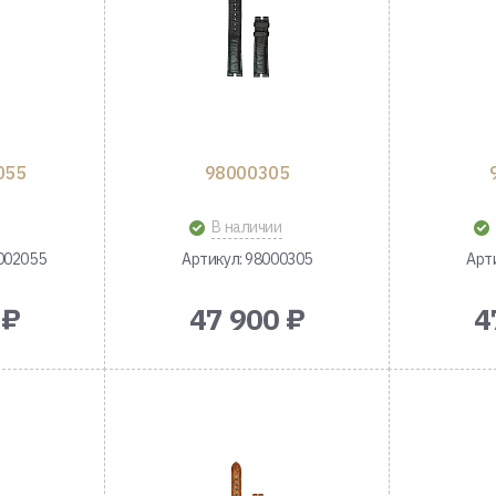
055
98000305
В наличии
002055
Артикул: 98000305
Арт
 ₽
47 900 ₽
4