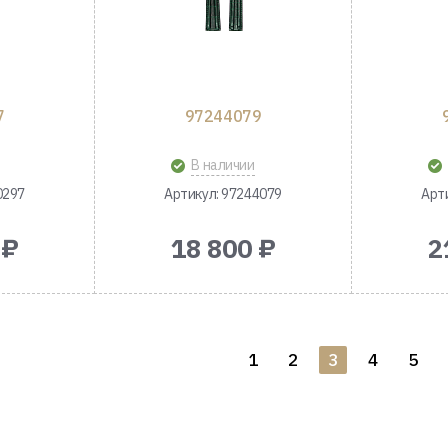
7
97244079
В наличии
0297
Артикул: 97244079
Арт
 ₽
18 800 ₽
2
1
2
3
4
5