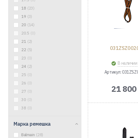
18
(23)
19
(3)
20
(14)
20.5
(0)
21
(2)
031ZSZ002
22
(5)
23
(0)
В наличии
24
(2)
Артикул: 031ZSZ
25
(0)
26
(0)
21 800
27
(0)
30
(0)
38
(0)
Марка ремешка
Balmain
(28)