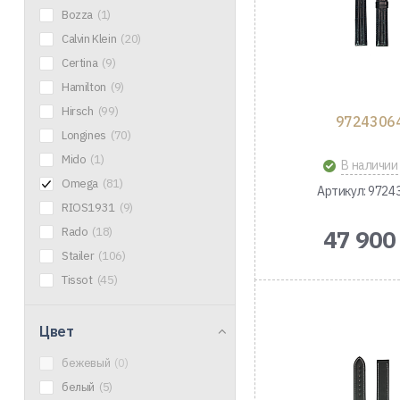
Bozza
(1)
Calvin Klein
(20)
Certina
(9)
Hamilton
(9)
Hirsch
(99)
9724306
Longines
(70)
Mido
(1)
В наличии
Omega
(81)
Артикул: 9724
RIOS1931
(9)
Rado
(18)
47 900
Stailer
(106)
Tissot
(45)
Цвет
бежевый
(0)
белый
(5)