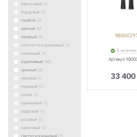
бирюзовый
(0)
бордовый
(0)
голубой
(2)
жёлтый
(3)
9800029
зелёный
(3)
золотисто-коричневый
(0)
В наличии
коньячный
(0)
Артикул: 9800
коричневый
(20)
красный
(2)
33 400
лиловый
(0)
медовый
(0)
мокка
(0)
оранжевый
(0)
пудровый
(0)
розовый
(0)
салатовый
(0)
светло-коричневый
(1)