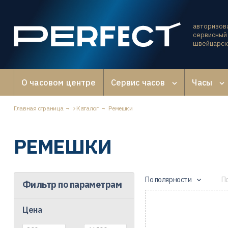
авторизов
сервисный 
швейцарск
О часовом центре
Сервис часов
Часы
Главная страница
Каталог
Ремешки
РЕМЕШКИ
По полярности
П
Фильтр по параметрам
Цена