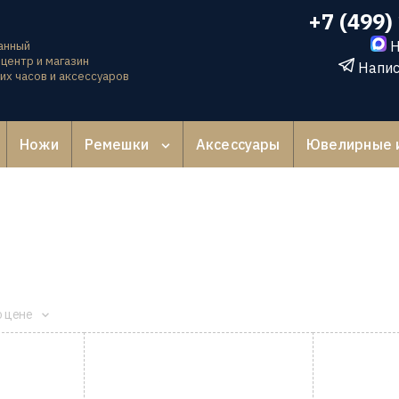
+7 (499)
Н
анный
центр и магазин
Напис
их часов и аксессуаров
Ножи
Ремешки
Аксессуары
Ювелирные 
о цене