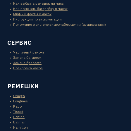
Как выбрать ремешок на часы
Как поменять батарейку в часах
Мифы и факты о часах
Инструкции по эксплуатации
Положение о системе видеонаблюдения (аудиозаписи)
СЕРВИС
Частичный ремонт
Замена батареек
Замена браслета
Полировка часов
РЕМЕШКИ
Omega
Longines
Rado
Tissot
Certina
Balmain
Hamilton