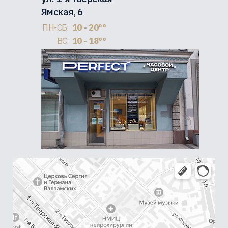
Ямская, 6
ПН-СБ:
10 - 20ºº
ВС:
10 - 18ºº