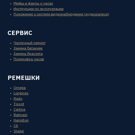
Мифы и факты о часах
Инструкции по эксплуатации
Положение о системе видеонаблюдения (аудиозаписи)
СЕРВИС
Частичный ремонт
Замена батареек
Замена браслета
Полировка часов
РЕМЕШКИ
Omega
Longines
Rado
Tissot
Certina
Balmain
Hamilton
CK
Stailer