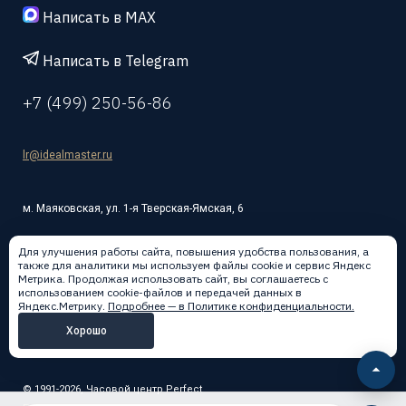
Написать в MAX
Написать в Telegram
+7 (499) 250-56-86
lr@idealmaster.ru
м. Маяковская, ул. 1-я Тверская-Ямская, 6
Для улучшения работы сайта, повышения удобства пользования, а
также для аналитики мы используем файлы cookie и сервис Яндекс
Метрика. Продолжая использовать сайт, вы соглашаетесь с
использованием cookie-файлов и передачей данных в
Написать в:
Яндекс.Метрику.
Подробнее — в Политике конфиденциальности.
Хорошо
© 1991-2026, Часовой центр Perfect