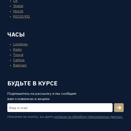
CK
Stailer
Hirsch
RIOS1931
ЧАСЫ
Longines
Rado
Tissot
Certina
Balmain
БУДЬТЕ В КУРСЕ
Подпишитесь на рассылку и мы сообщим
вам о новинках и акциях:
Нажимая на кнопку, вы даете
согласие на обработку персональных данных.