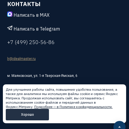
КОНТАКТЫ
Написать в MAX
Написать в Telegram
+7 (499) 250-56-86
lr@idealmaster.ru
м. Маяковская, ул. 1-я Тверская-Ямская, 6
Для улучшения работы сайта, повышения удобства пользования, а
также для аналитики мы используем файлы cookie и сервис Яндекс
Метрика. Продолжая использовать сайт, вы соглашаетесь с
использованием cookie-файлов и передачей данных в
Написать в:
Яндекс.Метрику.
Подробнее — в Политике конфиденциальности.
Хорошо