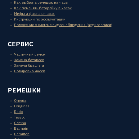
Как выбрать ремешок на часы
Как поменять батарейку в часах
Мифы и факты о часах
Инструкции по эксплуатации
Положение о системе видеонаблюдения (аудиозаписи)
СЕРВИС
Частичный ремонт
Замена батареек
Замена браслета
Полировка часов
РЕМЕШКИ
Omega
Longines
Rado
Tissot
Certina
Balmain
Hamilton