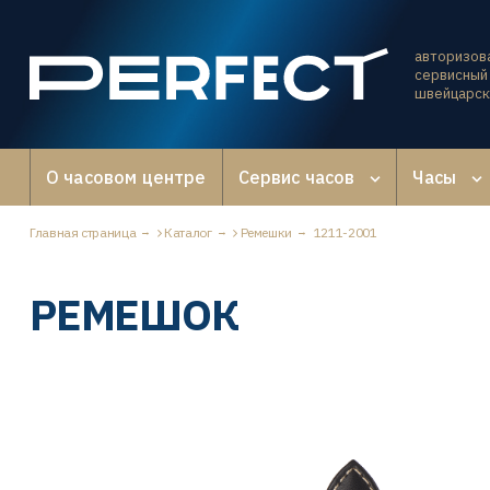
авторизов
сервисный 
швейцарск
О часовом центре
Сервис часов
Часы
Главная страница
Каталог
Ремешки
1211-2001
РЕМЕШОК