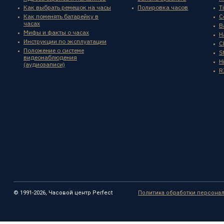
Как выбрать ремешок на часы
Полировка часов
T
Как поменять батарейку в
C
часах
B
Мифы и факты о часах
H
Инструкции по эксплуатации
C
Положение о системе
St
видеонаблюдения
H
(аудиозаписи)
R
© 1991-2026, Часовой центр Perfect
Политика обработки персона