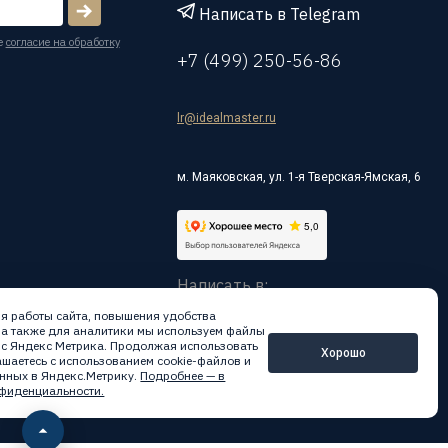
Написать в Telegram
е
согласие на обработку
+7 (499) 250-56-86
lr@idealmaster.ru
м. Маяковская, ул. 1-я Тверская-Ямская, 6
Написать в:
я работы сайта, повышения удобства
 а также для аналитики мы используем файлы
вис Яндекс Метрика. Продолжая использовать
Хорошо
лашаетесь с использованием cookie-файлов и
нных в Яндекс.Метрику.
Подробнее — в
фиденциальности.