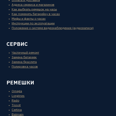
Адреса сервиса и магазинов
Как выбрать ремешок на часы
Как поменять батарейку в часах
Мифы и факты о часах
Инструкции по эксплуатации
Положение о системе видеонаблюдения (аудиозаписи)
СЕРВИС
Частичный ремонт
Замена батареек
Замена браслета
Полировка часов
РЕМЕШКИ
Omega
Longines
Rado
Tissot
Certina
Balmain