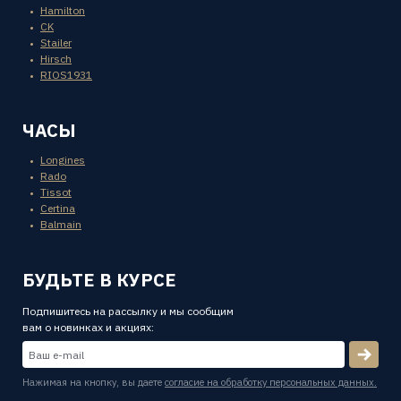
Hamilton
CK
Stailer
Hirsch
RIOS1931
ЧАСЫ
Longines
Rado
Tissot
Certina
Balmain
БУДЬТЕ В КУРСЕ
Подпишитесь на рассылку и мы сообщим
вам о новинках и акциях:
Нажимая на кнопку, вы даете
согласие на обработку персональных данных.