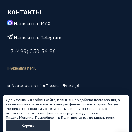
КОНТАКТЫ
Написать в MAX
Написать в Telegram
+7 (499) 250-56-86
lr@idealmaster.ru
м. Маяковская, ул. 1-я Тверская-Ямская, 6
Для улучшения работы сайта, повышения удобства пользования, а
также для аналитики мы используем файлы cookie и сервис Яндекс
Метрика. Продолжая использовать сайт, вы соглашаетесь с
использованием cookie-файлов и передачей данных в
Написать в:
Яндекс.Метрику.
Подробнее — в Политике конфиденциальности.
Хорошо