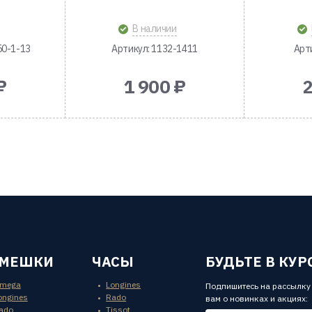
В наличии
50-1-13
Артикул: 1132-1411
Арт
₽
1 900 ₽
2
ЕМЕШКИ
ЧАСЫ
БУДЬТЕ В КУР
mega
Longines
Подпишитесь на рассылку
ongines
Rado
вам о новинках и акциях:
ado
Tissot