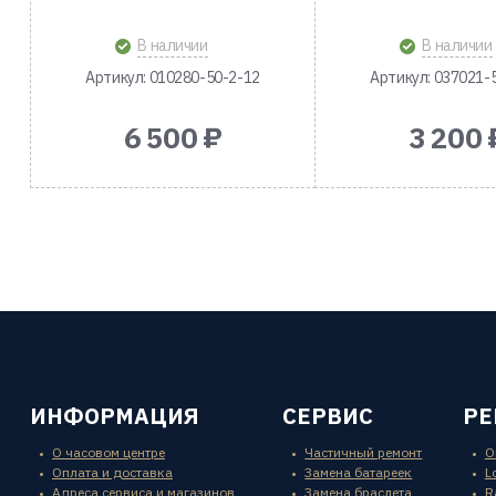
В наличии
В наличии
Артикул: 010280-50-2-12
Артикул: 037021-
6 500 ₽
3 200 
ИНФОРМАЦИЯ
СЕРВИС
Р
О часовом центре
Частичный ремонт
O
Оплата и доставка
Замена батареек
L
Адреса сервиса и магазинов
Замена браслета
R