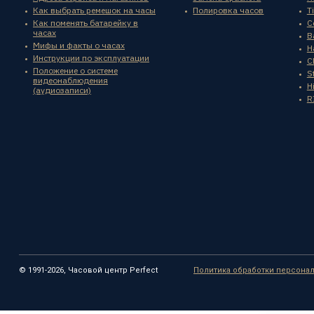
Как выбрать ремешок на часы
Полировка часов
T
Как поменять батарейку в
C
часах
B
Мифы и факты о часах
H
Инструкции по эксплуатации
C
Положение о системе
St
видеонаблюдения
H
(аудиозаписи)
R
© 1991-2026, Часовой центр Perfect
Политика обработки персона