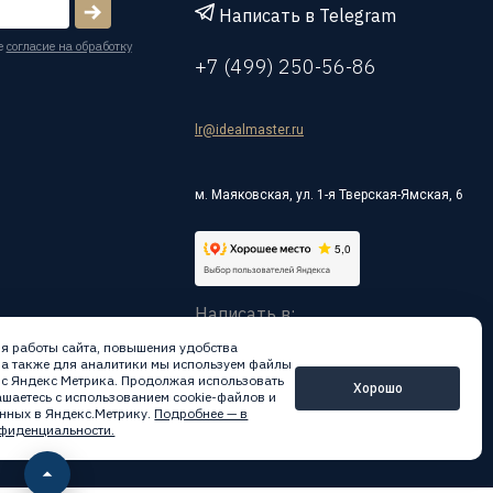
Написать в Telegram
е
согласие на обработку
+7 (499) 250-56-86
lr@idealmaster.ru
м. Маяковская, ул. 1-я Тверская-Ямская, 6
Написать в:
я работы сайта, повышения удобства
 а также для аналитики мы используем файлы
вис Яндекс Метрика. Продолжая использовать
Хорошо
лашаетесь с использованием cookie-файлов и
нных в Яндекс.Метрику.
Подробнее — в
фиденциальности.