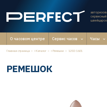
авторизов
сервисный 
швейцарск
О часовом центре
Сервис часов
Часы
Главная страница
Каталог
Ремешки
125D-1601
РЕМЕШОК