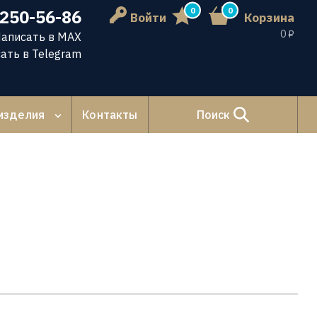
0
0
 250-56-86
Войти
Корзина
0 ₽
аписать в MAX
ать в Telegram
изделия
Контакты
Поиск