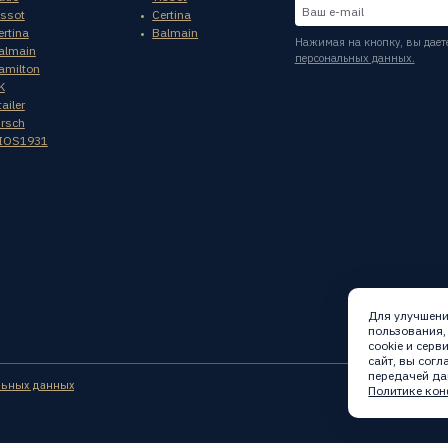
issot
Certina
ertina
Balmain
Нажимая на кнопку, вы дает
almain
персональных данных.
amilton
K
ailer
irsch
IOS1931
Для улучшени
пользования,
cookie и сер
сайт, вы сог
передачей да
льных данных
Политике кон