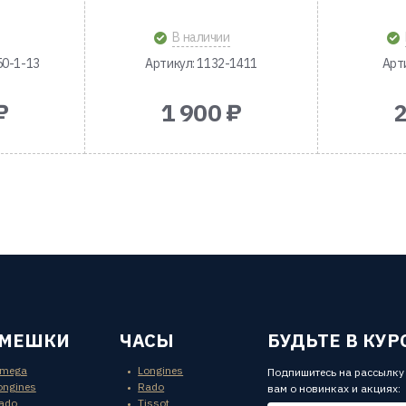
В наличии
50-1-13
Артикул: 1132-1411
Арт
₽
1 900 ₽
2
ЕМЕШКИ
ЧАСЫ
БУДЬТЕ В КУР
mega
Longines
Подпишитесь на рассылку
ongines
Rado
вам о новинках и акциях:
ado
Tissot