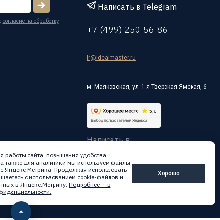
Написать в Telegram
е
согласие на обработку
+7 (499) 250-56-86
lr@idealmaster.ru
м. Маяковская, ул. 1-я Тверская-Ямская, 6
Написать в:
я работы сайта, повышения удобства
 а также для аналитики мы используем файлы
вис Яндекс Метрика. Продолжая использовать
Хорошо
лашаетесь с использованием cookie-файлов и
нных в Яндекс.Метрику.
Подробнее — в
фиденциальности.