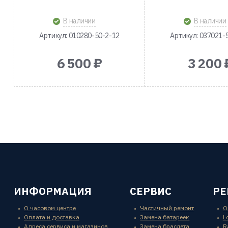
В наличии
В наличии
Артикул: 010280-50-2-12
Артикул: 037021-
6 500 ₽
3 200 
ИНФОРМАЦИЯ
СЕРВИС
Р
О часовом центре
Частичный ремонт
O
Оплата и доставка
Замена батареек
L
Адреса сервиса и магазинов
Замена браслета
R