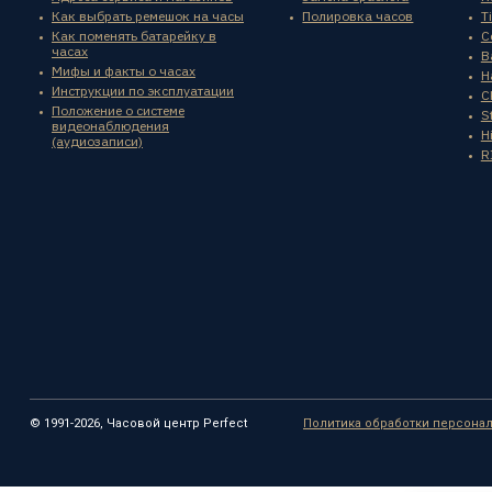
Как выбрать ремешок на часы
Полировка часов
T
Как поменять батарейку в
C
часах
B
Мифы и факты о часах
H
Инструкции по эксплуатации
C
Положение о системе
St
видеонаблюдения
H
(аудиозаписи)
R
© 1991-2026, Часовой центр Perfect
Политика обработки персона