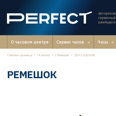
авторизов
сервисный 
швейцарск
О часовом центре
Сервис часов
Часы
Главная страница
Каталог
Ремешки
150-1318/16XL
РЕМЕШОК