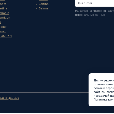
issot
Certina
ertina
Balmain
Нажимая на кнопку, вы дает
almain
персональных данных.
amilton
K
ailer
irsch
IOS1931
Для улучшени
пользования,
cookie и сер
сайт, вы сог
передачей да
льных данных
Политике кон