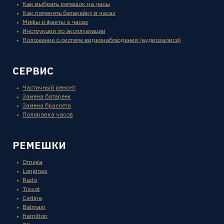
Как выбрать ремешок на часы
Как поменять батарейку в часах
Мифы и факты о часах
Инструкции по эксплуатации
Положение о системе видеонаблюдения (аудиозаписи)
СЕРВИС
Частичный ремонт
Замена батареек
Замена браслета
Полировка часов
РЕМЕШКИ
Omega
Longines
Rado
Tissot
Certina
Balmain
Hamilton