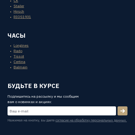
CK
Stailer
Hirsch
RIOS1931
ЧАСЫ
Longines
Rado
Tissot
Certina
Balmain
БУДЬТЕ В КУРСЕ
Подпишитесь на рассылку и мы сообщим
вам о новинках и акциях:
Нажимая на кнопку, вы даете
согласие на обработку персональных данных.