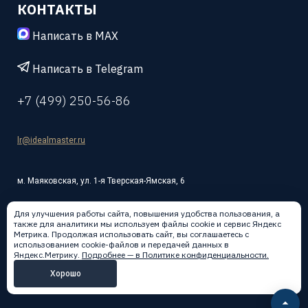
КОНТАКТЫ
Написать в MAX
Написать в Telegram
+7 (499) 250-56-86
lr@idealmaster.ru
м. Маяковская, ул. 1-я Тверская-Ямская, 6
Для улучшения работы сайта, повышения удобства пользования, а
также для аналитики мы используем файлы cookie и сервис Яндекс
Метрика. Продолжая использовать сайт, вы соглашаетесь с
использованием cookie-файлов и передачей данных в
Написать в:
Яндекс.Метрику.
Подробнее — в Политике конфиденциальности.
Хорошо