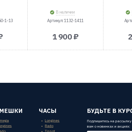
В наличии
50-1-13
Артикул: 1132-1411
Арт
₽
1 900 ₽
2
ЕМЕШКИ
ЧАСЫ
БУДЬТЕ В КУР
mega
Longines
Подпишитесь на рассылку
ongines
Rado
вам о новинках и акциях:
ado
Tissot