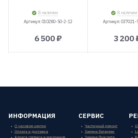
В наличии
В наличии
Артикул: 010280-50-2-12
Артикул: 037021-
6 500 ₽
3 200 
ИНФОРМАЦИЯ
СЕРВИС
Р
О часовом центре
Частичный ремонт
O
Оплата и доставка
Замена батареек
L
Адреса сервиса и магазинов
Замена браслета
R