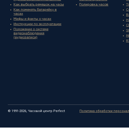
Как выбрать ремешок на часы
Полировка часов
T
Как поменять батарейку в
C
часах
B
Мифы и факты о часах
H
Инструкции по эксплуатации
C
Положение о системе
St
видеонаблюдения
H
(аудиозаписи)
R
© 1991-2026, Часовой центр Perfect
Политика обработки персона