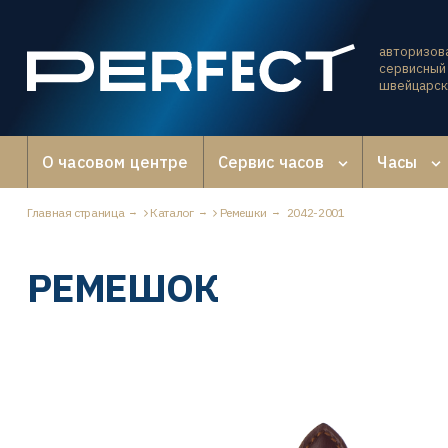
авторизов
сервисный 
швейцарск
О часовом центре
Сервис часов
Часы
Главная страница
Каталог
Ремешки
2042-2001
РЕМЕШОК