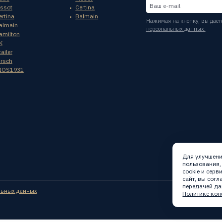
issot
Certina
ertina
Balmain
Нажимая на кнопку, вы дает
almain
персональных данных.
amilton
K
ailer
irsch
IOS1931
Для улучшени
пользования,
cookie и сер
сайт, вы сог
передачей да
льных данных
Политике кон