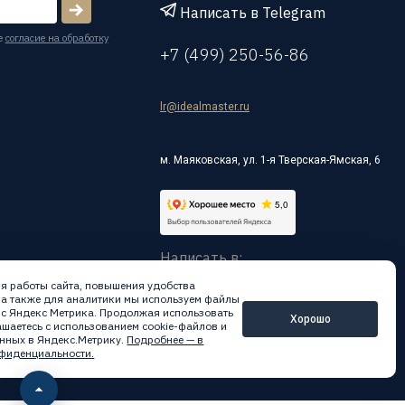
Написать в Telegram
е
согласие на обработку
+7 (499) 250-56-86
lr@idealmaster.ru
м. Маяковская, ул. 1-я Тверская-Ямская, 6
Написать в:
я работы сайта, повышения удобства
 а также для аналитики мы используем файлы
вис Яндекс Метрика. Продолжая использовать
Хорошо
лашаетесь с использованием cookie-файлов и
нных в Яндекс.Метрику.
Подробнее — в
фиденциальности.