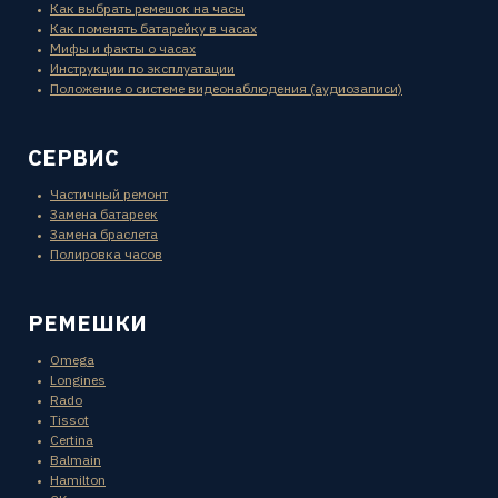
Как выбрать ремешок на часы
Как поменять батарейку в часах
Мифы и факты о часах
Инструкции по эксплуатации
Положение о системе видеонаблюдения (аудиозаписи)
СЕРВИС
Частичный ремонт
Замена батареек
Замена браслета
Полировка часов
РЕМЕШКИ
Omega
Longines
Rado
Tissot
Certina
Balmain
Hamilton