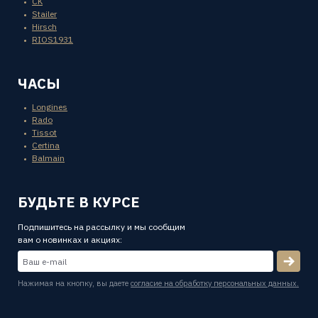
CK
Stailer
Hirsch
RIOS1931
ЧАСЫ
Longines
Rado
Tissot
Certina
Balmain
БУДЬТЕ В КУРСЕ
Подпишитесь на рассылку и мы сообщим
вам о новинках и акциях:
Нажимая на кнопку, вы даете
согласие на обработку персональных данных.