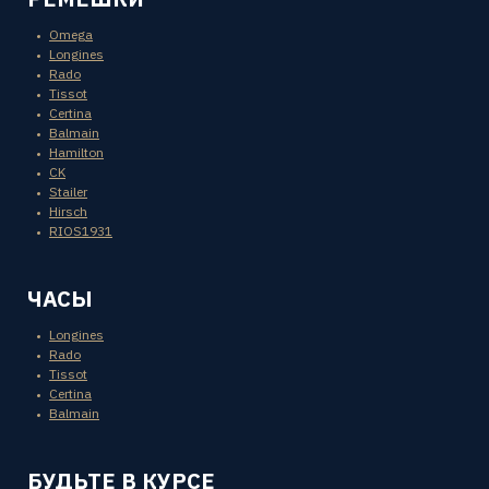
Omega
Longines
Rado
Tissot
Certina
Balmain
Hamilton
CK
Stailer
Hirsch
RIOS1931
ЧАСЫ
Longines
Rado
Tissot
Certina
Balmain
БУДЬТЕ В КУРСЕ