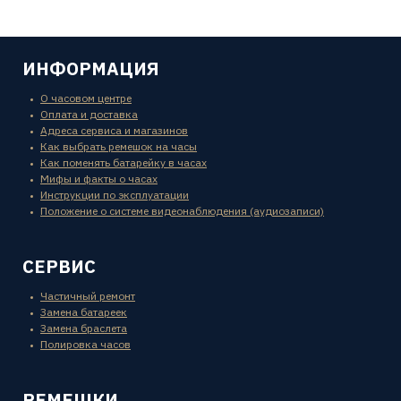
ИНФОРМАЦИЯ
О часовом центре
Оплата и доставка
Адреса сервиса и магазинов
Как выбрать ремешок на часы
Как поменять батарейку в часах
Мифы и факты о часах
Инструкции по эксплуатации
Положение о системе видеонаблюдения (аудиозаписи)
СЕРВИС
Частичный ремонт
Замена батареек
Замена браслета
Полировка часов
РЕМЕШКИ