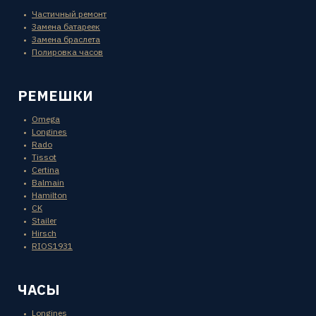
Частичный ремонт
Замена батареек
Замена браслета
Полировка часов
РЕМЕШКИ
Omega
Longines
Rado
Tissot
Certina
Balmain
Hamilton
CK
Stailer
Hirsch
RIOS1931
ЧАСЫ
Longines