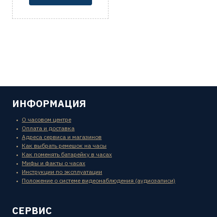
ИНФОРМАЦИЯ
О часовом центре
Оплата и доставка
Адреса сервиса и магазинов
Как выбрать ремешок на часы
Как поменять батарейку в часах
Мифы и факты о часах
Инструкции по эксплуатации
Положение о системе видеонаблюдения (аудиозаписи)
СЕРВИС