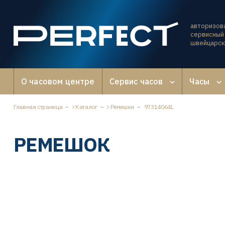
авторизов
сервисный 
швейцарск
О часовом центре
Сервис часов
Часы
Главная страница
Каталог
Ремешки
97314064L
РЕМЕШОК