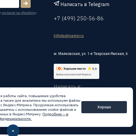
Написать в Telegram
е
согласие на обработку
+7 (499) 250-56-86
lr@idealmaster.ru
м. Маяковская, ул. 1-я Тверская-Ямская, 6
Написать в:
я работы сайта, повышения удобства
 а также для аналитики мы используем файлы
вис Яндекс Метрика. Продолжая использовать
Хорошо
лашаетесь с использованием cookie-файлов и
нных в Яндекс.Метрику.
Подробнее — в
фиденциальности.