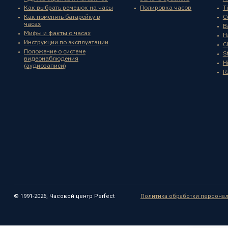
Как выбрать ремешок на часы
Полировка часов
T
Как поменять батарейку в
C
часах
B
Мифы и факты о часах
H
Инструкции по эксплуатации
C
Положение о системе
St
видеонаблюдения
H
(аудиозаписи)
R
© 1991-2026, Часовой центр Perfect
Политика обработки персона