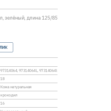
л, зелёный, длина 125/85
КЛИК
97314064, 97314064L, 97314064l
18
Кожа натуральная
крокодил
16