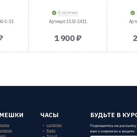
В наличии
50-1-13
Артикул: 1132-1411
Арт
₽
1 900 ₽
2
ЕМЕШКИ
ЧАСЫ
БУДЬТЕ В КУР
mega
Longines
Подпишитесь на рассылку
ongines
Rado
вам о новинках и акциях:
ado
Tissot