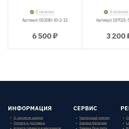
В наличии
В наличии
Артикул: 010280-50-2-12
Артикул: 037021-
6 500 ₽
3 200 
ИНФОРМАЦИЯ
СЕРВИС
Р
О часовом центре
Частичный ремонт
O
Оплата и доставка
Замена батареек
L
Адреса сервиса и магазинов
Замена браслета
R