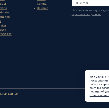
issot
Certina
ertina
Balmain
Нажимая на кнопку, вы дает
almain
персональных данных.
amilton
K
ailer
irsch
IOS1931
Для улучшени
пользования,
cookie и сер
сайт, вы сог
передачей да
льных данных
Политике кон