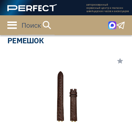
авторизованный
сервисный центр и магазин
швейцарских часов и аксессуаров
Поиск
Главная страница
Каталог
Ремешки
97362049A
РЕМЕШОК