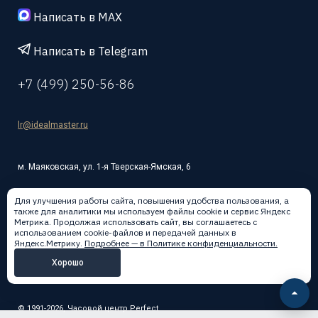
Написать в MAX
Написать в Telegram
+7 (499) 250-56-86
lr@idealmaster.ru
м. Маяковская, ул. 1-я Тверская-Ямская, 6
Для улучшения работы сайта, повышения удобства пользования, а
также для аналитики мы используем файлы cookie и сервис Яндекс
Метрика. Продолжая использовать сайт, вы соглашаетесь с
использованием cookie-файлов и передачей данных в
Написать в:
Яндекс.Метрику.
Подробнее — в Политике конфиденциальности.
Хорошо
© 1991-2026, Часовой центр Perfect