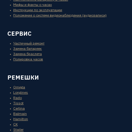
Мифы и факты о часах
Инструкции по эксплуатации
Положение о системе видеонаблюдения (аудиозаписи)
СЕРВИС
Частичный ремонт
Замена батареек
Замена браслета
Полировка часов
РЕМЕШКИ
Omega
Longines
Rado
Tissot
Certina
Balmain
Hamilton
CK
Stailer