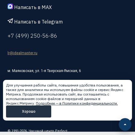
Написать в MAX
Написать в Telegram
+7 (499) 250-56-86
lr@idealmaster.ru
м. Маяковская, ул. 1-я Тверская-Ямская, 6
Для улучшения работы сайта, повышения удобства пользования, а
также для аналитики мы используем файлы cookie и сервис Яндекс
Метрика. Продолжая использовать сайт, вы соглашаетесь с
использованием cookie-файлов и передачей данных в
Написать в:
Яндекс.Метрику.
Подробнее — в Политике конфиденциальности.
Хорошо
© 1991-2026, Часовой центр Perfect