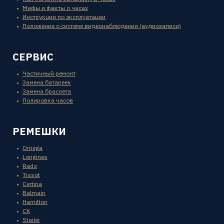
Мифы и факты о часах
Инструкции по эксплуатации
Положение о системе видеонаблюдения (аудиозаписи)
СЕРВИС
Частичный ремонт
Замена батареек
Замена браслета
Полировка часов
РЕМЕШКИ
Omega
Longines
Rado
Tissot
Certina
Balmain
Hamilton
CK
Stailer