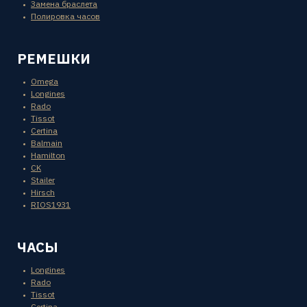
Замена браслета
Полировка часов
РЕМЕШКИ
Omega
Longines
Rado
Tissot
Certina
Balmain
Hamilton
CK
Stailer
Hirsch
RIOS1931
ЧАСЫ
Longines
Rado
Tissot
Certina