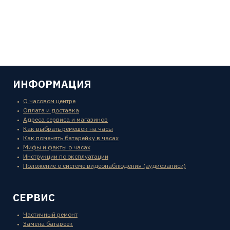
ИНФОРМАЦИЯ
О часовом центре
Оплата и доставка
Адреса сервиса и магазинов
Как выбрать ремешок на часы
Как поменять батарейку в часах
Мифы и факты о часах
Инструкции по эксплуатации
Положение о системе видеонаблюдения (аудиозаписи)
СЕРВИС
Частичный ремонт
Замена батареек