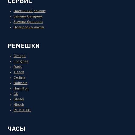
СЕРВИС
Частичный ремонт
Замена батареек
Замена браслета
Полировка часов
РЕМЕШКИ
Omega
Longines
Rado
Tissot
Certina
Balmain
Hamilton
CK
Stailer
Hirsch
RIOS1931
ЧАСЫ