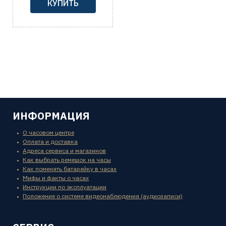
КУПИТЬ
ИНФОРМАЦИЯ
О часовом центре
Оплата и доставка
Адреса сервиса и магазинов
Как выбрать ремешок на часы
Как поменять батарейку в часах
Мифы и факты о часах
Инструкции по эксплуатации
Положение о системе видеонаблюдения (аудиозаписи)