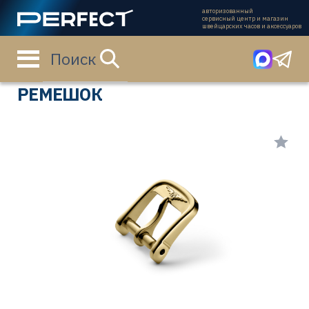
авторизованный
сервисный центр и магазин
швейцарских часов и аксессуаров
Поиск
Главная страница
Каталог
Ремешки
L649101653
РЕМЕШОК