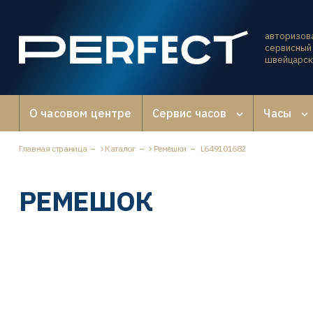
авторизов
сервисный 
швейцарск
О часовом центре
Сервис часов
Часы
Главная страница
Каталог
Ремешки
L649101682
РЕМЕШОК