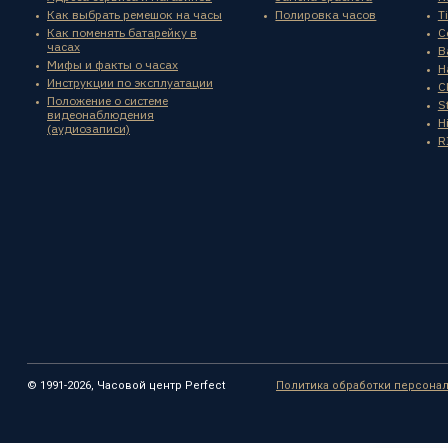
Как выбрать ремешок на часы
Полировка часов
T
Как поменять батарейку в
C
часах
B
Мифы и факты о часах
H
Инструкции по эксплуатации
C
Положение о системе
St
видеонаблюдения
H
(аудиозаписи)
R
© 1991-2026, Часовой центр Perfect
Политика обработки персона