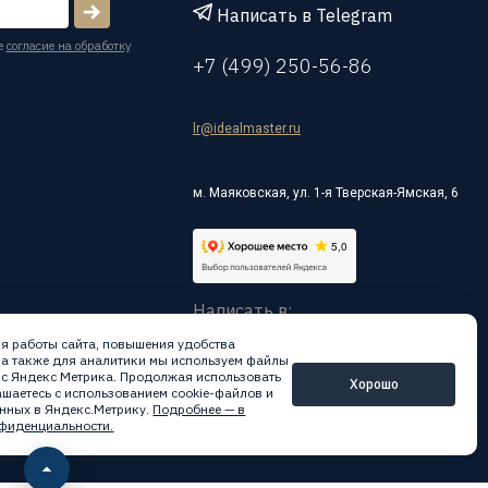
Написать в Telegram
е
согласие на обработку
+7 (499) 250-56-86
lr@idealmaster.ru
м. Маяковская, ул. 1-я Тверская-Ямская, 6
Написать в:
я работы сайта, повышения удобства
 а также для аналитики мы используем файлы
вис Яндекс Метрика. Продолжая использовать
Хорошо
лашаетесь с использованием cookie-файлов и
нных в Яндекс.Метрику.
Подробнее — в
фиденциальности.