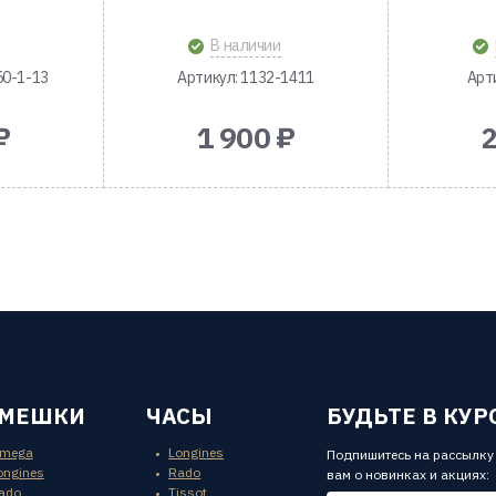
В наличии
50-1-13
Артикул: 1132-1411
Арт
₽
1 900 ₽
2
ЕМЕШКИ
ЧАСЫ
БУДЬТЕ В КУР
mega
Longines
Подпишитесь на рассылку
ongines
Rado
вам о новинках и акциях:
ado
Tissot