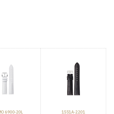
O 6900-20L
1551A-2201