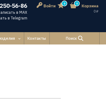
0
0
 250-56-86
Войти
Корзина
0 ₽
аписать в MAX
ать в Telegram
изделия
Контакты
Поиск