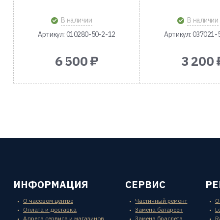
В наличии
В наличии
Артикул: 010280-50-2-12
Артикул: 037021-
6 500 ₽
3 200 
ИНФОРМАЦИЯ
СЕРВИС
Р
О часовом центре
Частичный ремонт
O
Оплата и доставка
Замена батареек
L
Адреса сервиса и магазинов
Замена браслета
R