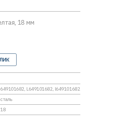
елтая, 18 мм
КЛИК
649101682, L649101682, l649101682
сталь
18