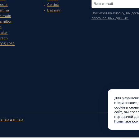
issot
Certina
ertina
Balmain
Нажимая на кнопку, вы дает
almain
персональных данных.
amilton
K
ailer
irsch
IOS1931
Для улучшени
пользования,
cookie и сер
сайт, вы сог
передачей да
льных данных
Политике кон