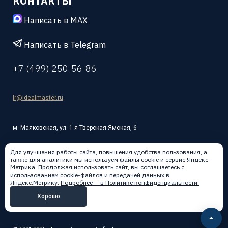
КОНТАКТЫ
Написать в MAX
Написать в Telegram
+7 (499) 250-56-86
lr@idealmaster.ru
м. Маяковская, ул. 1-я Тверская-Ямская, 6
Для улучшения работы сайта, повышения удобства пользования, а
также для аналитики мы используем файлы cookie и сервис Яндекс
Метрика. Продолжая использовать сайт, вы соглашаетесь с
использованием cookie-файлов и передачей данных в
Написать в:
Яндекс.Метрику.
Подробнее — в Политике конфиденциальности.
Хорошо