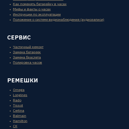
Как поменять батарейку в часах
Мифы и факты о часах
Инструкции по эксплуатации
Положение о системе видеонаблюдения (аудиозаписи)
СЕРВИС
Частичный ремонт
Замена батареек
Замена браслета
Полировка часов
РЕМЕШКИ
Omega
Longines
Rado
Tissot
Certina
Balmain
Hamilton
CK