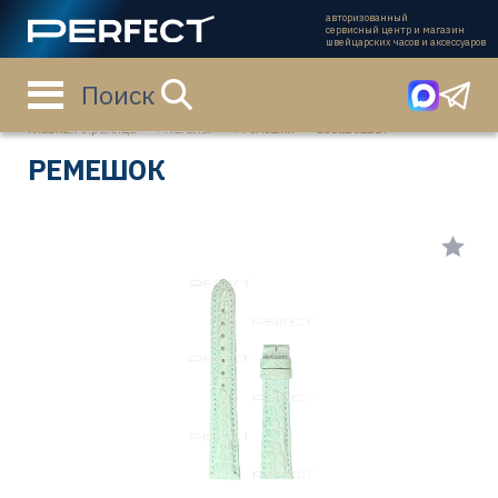
авторизованный
сервисный центр и магазин
швейцарских часов и аксессуаров
Поиск
Главная страница
Каталог
Ремешки
L682101129
РЕМЕШОК