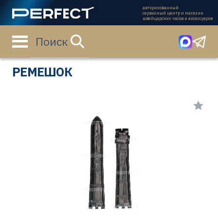
авторизованный
сервисный центр и магазин
швейцарских часов и аксессуаров
Поиск
Главная страница
Каталог
Ремешки
L682112268
РЕМЕШОК