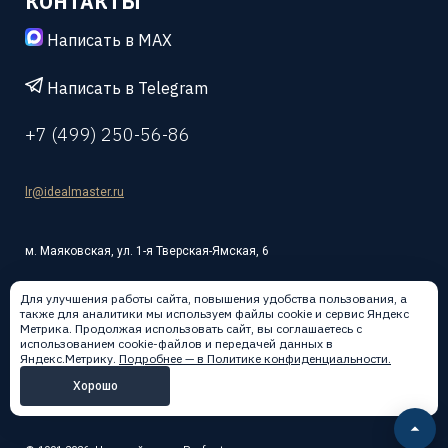
КОНТАКТЫ
Написать в MAX
Написать в Telegram
+7 (499) 250-56-86
lr@idealmaster.ru
м. Маяковская, ул. 1-я Тверская-Ямская, 6
Для улучшения работы сайта, повышения удобства пользования, а
также для аналитики мы используем файлы cookie и сервис Яндекс
Метрика. Продолжая использовать сайт, вы соглашаетесь с
использованием cookie-файлов и передачей данных в
Написать в:
Яндекс.Метрику.
Подробнее — в Политике конфиденциальности.
Хорошо