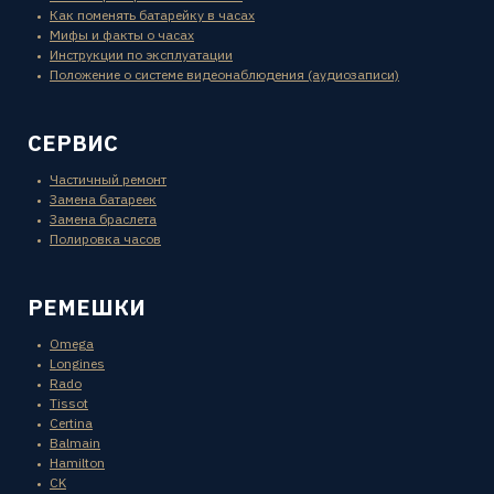
Как поменять батарейку в часах
Мифы и факты о часах
Инструкции по эксплуатации
Положение о системе видеонаблюдения (аудиозаписи)
СЕРВИС
Частичный ремонт
Замена батареек
Замена браслета
Полировка часов
РЕМЕШКИ
Omega
Longines
Rado
Tissot
Certina
Balmain
Hamilton
CK