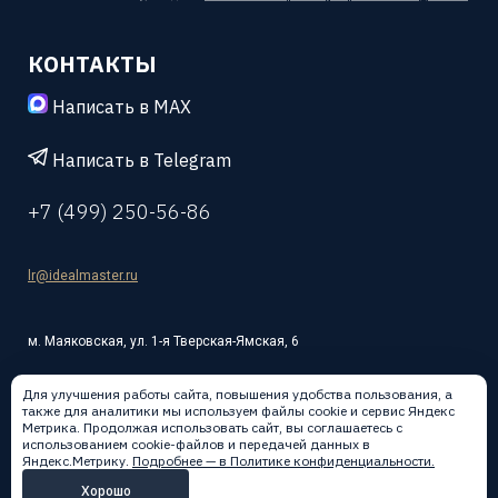
КОНТАКТЫ
Написать в MAX
Написать в Telegram
+7 (499) 250-56-86
lr@idealmaster.ru
м. Маяковская, ул. 1-я Тверская-Ямская, 6
Для улучшения работы сайта, повышения удобства пользования, а
также для аналитики мы используем файлы cookie и сервис Яндекс
Метрика. Продолжая использовать сайт, вы соглашаетесь с
использованием cookie-файлов и передачей данных в
Написать в:
Яндекс.Метрику.
Подробнее — в Политике конфиденциальности.
Хорошо