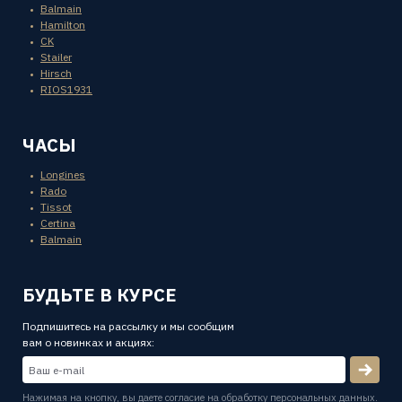
Balmain
Hamilton
CK
Stailer
Hirsch
RIOS1931
ЧАСЫ
Longines
Rado
Tissot
Certina
Balmain
БУДЬТЕ В КУРСЕ
Подпишитесь на рассылку и мы сообщим
вам о новинках и акциях:
Нажимая на кнопку, вы даете
согласие на обработку персональных данных.