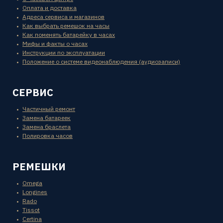
Оплата и доставка
Адреса сервиса и магазинов
Как выбрать ремешок на часы
Как поменять батарейку в часах
Мифы и факты о часах
Инструкции по эксплуатации
Положение о системе видеонаблюдения (аудиозаписи)
СЕРВИС
Частичный ремонт
Замена батареек
Замена браслета
Полировка часов
РЕМЕШКИ
Omega
Longines
Rado
Tissot
Certina