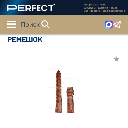
авторизованный
сервисный центр и магазин
швейцарских часов и аксессуаров
Поиск
Главная страница
Каталог
Ремешки
L682116131
РЕМЕШОК