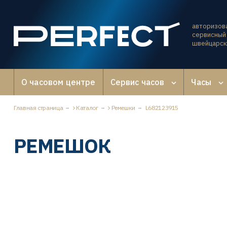
авторизов
сервисный 
швейцарск
О часовом центре
Сервис часов
Часы
Главная страница
Каталог
Ремешки
L682123915
РЕМЕШОК