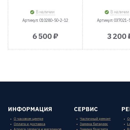
В наличии
В наличии
Артикул: 010280-50-2-12
Артикул: 037021-
6 500 ₽
3 200 
ИНФОРМАЦИЯ
СЕРВИС
Р
О часовом центре
Частичный ремонт
O
Оплата и доставка
Замена батареек
L
Адреса сервиса и магазинов
Замена браслета
R