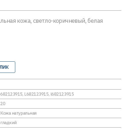
альная кожа, светло-коричневый, белая
КЛИК
682123915, L682123915, l682123915
20
Кожа натуральная
гладкий