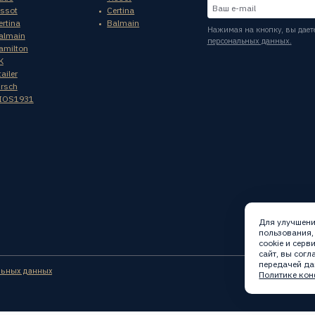
issot
Certina
ertina
Balmain
Нажимая на кнопку, вы дает
almain
персональных данных.
amilton
K
ailer
irsch
IOS1931
Для улучшени
пользования,
cookie и сер
сайт, вы сог
передачей да
льных данных
Политике кон