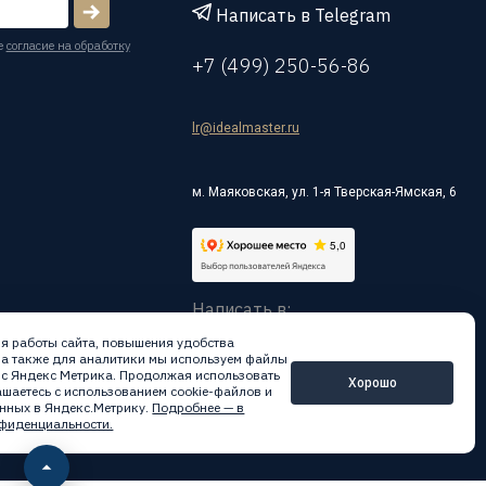
Написать в Telegram
е
согласие на обработку
+7 (499) 250-56-86
lr@idealmaster.ru
м. Маяковская, ул. 1-я Тверская-Ямская, 6
Написать в:
я работы сайта, повышения удобства
 а также для аналитики мы используем файлы
вис Яндекс Метрика. Продолжая использовать
Хорошо
лашаетесь с использованием cookie-файлов и
нных в Яндекс.Метрику.
Подробнее — в
фиденциальности.