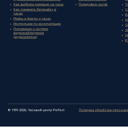
Как выбрать ремешок на часы
Полировка часов
T
Как поменять батарейку в
C
часах
B
Мифы и факты о часах
H
Инструкции по эксплуатации
C
Положение о системе
St
видеонаблюдения
H
(аудиозаписи)
R
© 1991-2026, Часовой центр Perfect
Политика обработки персона