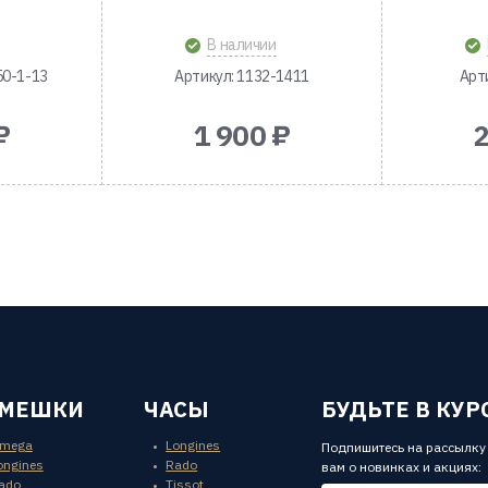
В наличии
50-1-13
Артикул: 1132-1411
Арт
₽
1 900 ₽
2
ЕМЕШКИ
ЧАСЫ
БУДЬТЕ В КУР
mega
Longines
Подпишитесь на рассылку
ongines
Rado
вам о новинках и акциях:
ado
Tissot