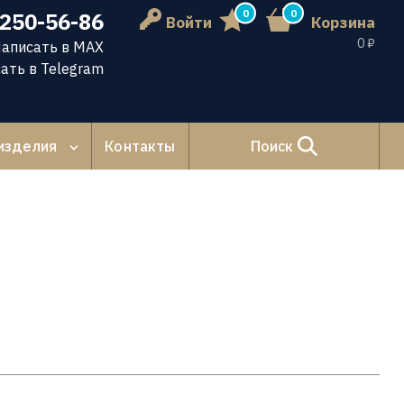
0
0
 250-56-86
Войти
Корзина
0 ₽
аписать в MAX
ать в Telegram
изделия
Контакты
Поиск