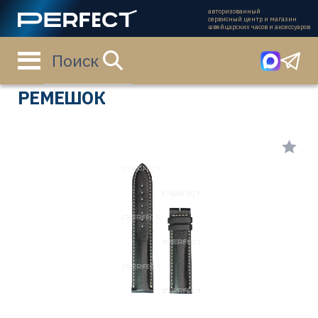
авторизованный
сервисный центр и магазин
швейцарских часов и аксессуаров
Поиск
Главная страница
Каталог
Ремешки
L682125255
РЕМЕШОК