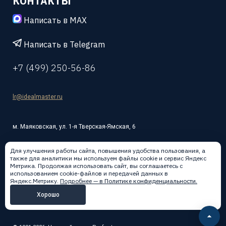
КОНТАКТЫ
Написать в MAX
Написать в Telegram
+7 (499) 250-56-86
lr@idealmaster.ru
м. Маяковская, ул. 1-я Тверская-Ямская, 6
Для улучшения работы сайта, повышения удобства пользования, а
также для аналитики мы используем файлы cookie и сервис Яндекс
Метрика. Продолжая использовать сайт, вы соглашаетесь с
использованием cookie-файлов и передачей данных в
Написать в:
Яндекс.Метрику.
Подробнее — в Политике конфиденциальности.
Хорошо