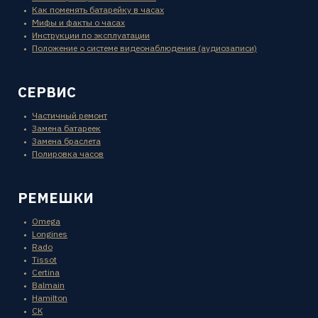
Как поменять батарейку в часах
Мифы и факты о часах
Инструкции по эксплуатации
Положение о системе видеонаблюдения (аудиозаписи)
СЕРВИС
Частичный ремонт
Замена батареек
Замена браслета
Полировка часов
РЕМЕШКИ
Omega
Longines
Rado
Tissot
Certina
Balmain
Hamilton
CK