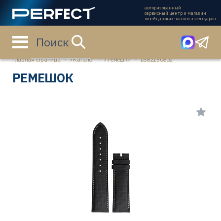
авторизованный
сервисный центр и магазин
швейцарских часов и аксессуаров
Поиск
Главная страница
Каталог
Ремешки
L682150802
РЕМЕШОК