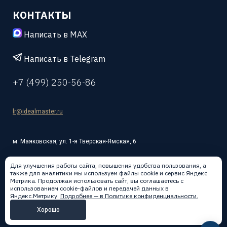
КОНТАКТЫ
Написать в MAX
Написать в Telegram
+7 (499) 250-56-86
lr@idealmaster.ru
м. Маяковская, ул. 1-я Тверская-Ямская, 6
Для улучшения работы сайта, повышения удобства пользования, а
также для аналитики мы используем файлы cookie и сервис Яндекс
Метрика. Продолжая использовать сайт, вы соглашаетесь с
использованием cookie-файлов и передачей данных в
Написать в:
Яндекс.Метрику.
Подробнее — в Политике конфиденциальности.
Хорошо