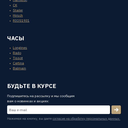
CK
Stailer
Hirsch
RIOS1931
ЧАСЫ
Longines
Rado
Tissot
Certina
Balmain
БУДЬТЕ В КУРСЕ
Подпишитесь на рассылку и мы сообщим
вам о новинках и акциях:
Нажимая на кнопку, вы даете
согласие на обработку персональных данных.