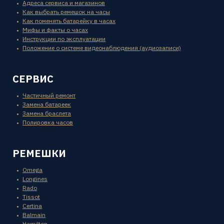
Адреса сервиса и магазинов
Как выбрать ремешок на часы
Как поменять батарейку в часах
Мифы и факты о часах
Инструкции по эксплуатации
Положение о системе видеонаблюдения (аудиозаписи)
СЕРВИС
Частичный ремонт
Замена батареек
Замена браслета
Полировка часов
РЕМЕШКИ
Omega
Longines
Rado
Tissot
Certina
Balmain
Hamilton