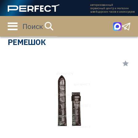
авторизованный
сервисный центр и магазин
швейцарских часов и аксессуаров
Поиск
Главная страница
Каталог
Ремешки
T610033629
РЕМЕШОК