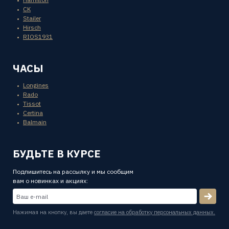
CK
Stailer
Hirsch
RIOS1931
ЧАСЫ
Longines
Rado
Tissot
Certina
Balmain
БУДЬТЕ В КУРСЕ
Подпишитесь на рассылку и мы сообщим
вам о новинках и акциях:
Нажимая на кнопку, вы даете
согласие на обработку персональных данных.