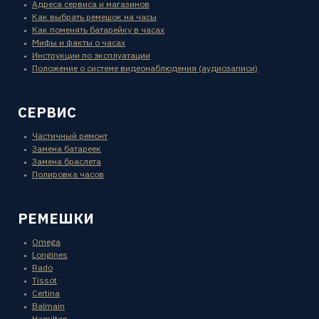
Адреса сервиса и магазинов
Как выбрать ремешок на часы
Как поменять батарейку в часах
Мифы и факты о часах
Инструкции по эксплуатации
Положение о системе видеонаблюдения (аудиозаписи)
СЕРВИС
Частичный ремонт
Замена батареек
Замена браслета
Полировка часов
РЕМЕШКИ
Omega
Longines
Rado
Tissot
Certina
Balmain
Hamilton