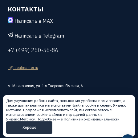
КОНТАКТЫ
Написать в MAX
Написать в Telegram
+7 (499) 250-56-86
lr@idealmaster.ru
м. Маяковская, ул. 1-я Тверская-Ямская, 6
Для улучшения работы сайта, повышения удобства пользования, а
также для аналитики мы используем файлы cookie и сервис Яндекс
Метрика. Продолжая использовать сайт, вы соглашаетесь с
использованием cookie-файлов и передачей данных в
Написать в:
Яндекс.Метрику.
Подробнее — в Политике конфиденциальности.
Хорошо