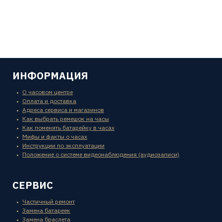
ИНФОРМАЦИЯ
О часовом центре
Оплата и доставка
Адреса сервиса и магазинов
Как выбрать ремешок на часы
Как поменять батарейку в часах
Мифы и факты о часах
Инструкции по эксплуатации
Положение о системе видеонаблюдения (аудиозаписи)
СЕРВИС
Частичный ремонт
Замена батареек
Замена браслета