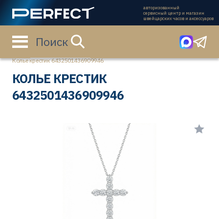
авторизованный
сервисный центр и магазин
швейцарских часов и аксессуаров
Поиск
Главная страница
Каталог
Ювелирные изделия
Колье
Колье крестик 6432501436909946
КОЛЬЕ КРЕСТИК
6432501436909946