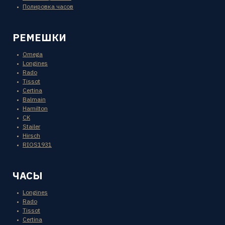
Полировка часов
РЕМЕШКИ
Omega
Longines
Rado
Tissot
Certina
Balmain
Hamilton
CK
Stailer
Hirsch
RIOS1931
ЧАСЫ
Longines
Rado
Tissot
Certina