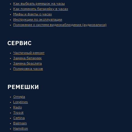
Как выбрать ремешок на часы
Как поменять батарейку в часах
Мифы и факты о часах
Инструкции по эксплуатации
Положение о системе видеонаблюдения (аудиозаписи)
СЕРВИС
Частичный ремонт
Замена батареек
Замена браслета
Полировка часов
РЕМЕШКИ
Omega
Longines
Rado
Tissot
Certina
Balmain
Hamilton