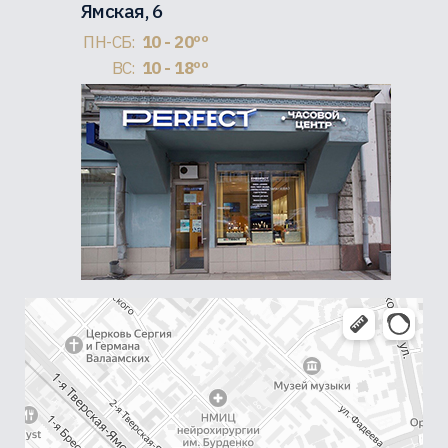
Ямская, 6
ПН-СБ:
10 - 20ºº
ВС:
10 - 18ºº