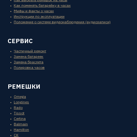
Как поменять батарейку в часах
Мифы и факты о часах
Инструкции по эксплуатации
Положение о системе видеонаблюдения (аудиозаписи)
СЕРВИС
Частичный ремонт
Замена батареек
Замена браслета
Полировка часов
РЕМЕШКИ
Omega
Longines
Rado
Tissot
Certina
Balmain
Hamilton
CK