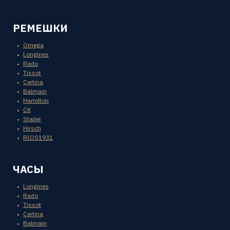
РЕМЕШКИ
Omega
Longines
Rado
Tissot
Certina
Balmain
Hamilton
CK
Stailer
Hirsch
RIOS1931
ЧАСЫ
Longines
Rado
Tissot
Certina
Balmain