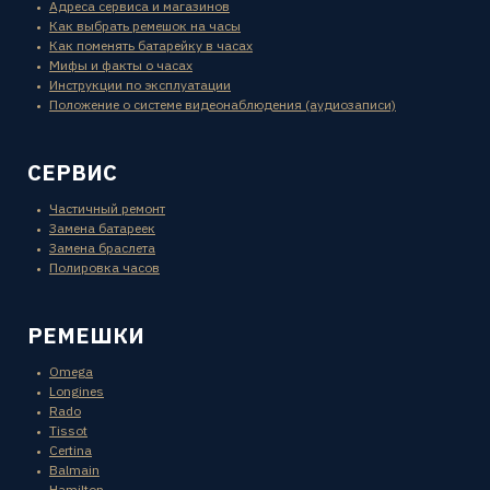
Адреса сервиса и магазинов
Как выбрать ремешок на часы
Как поменять батарейку в часах
Мифы и факты о часах
Инструкции по эксплуатации
Положение о системе видеонаблюдения (аудиозаписи)
СЕРВИС
Частичный ремонт
Замена батареек
Замена браслета
Полировка часов
РЕМЕШКИ
Omega
Longines
Rado
Tissot
Certina
Balmain
Hamilton