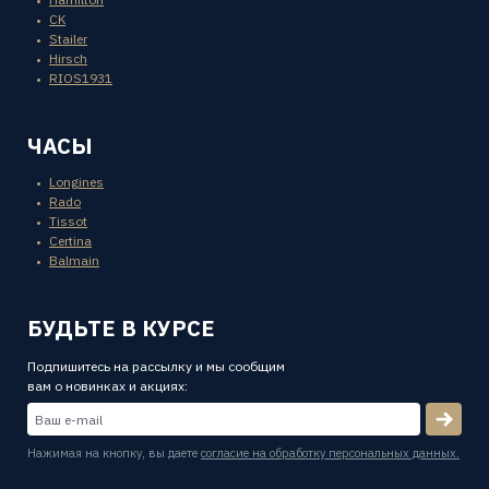
CK
Stailer
Hirsch
RIOS1931
ЧАСЫ
Longines
Rado
Tissot
Certina
Balmain
БУДЬТЕ В КУРСЕ
Подпишитесь на рассылку и мы сообщим
вам о новинках и акциях:
Нажимая на кнопку, вы даете
согласие на обработку персональных данных.