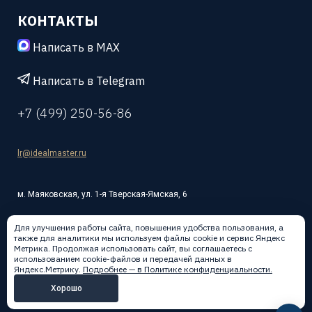
КОНТАКТЫ
Написать в MAX
Написать в Telegram
+7 (499) 250-56-86
lr@idealmaster.ru
м. Маяковская, ул. 1-я Тверская-Ямская, 6
Для улучшения работы сайта, повышения удобства пользования, а
также для аналитики мы используем файлы cookie и сервис Яндекс
Метрика. Продолжая использовать сайт, вы соглашаетесь с
использованием cookie-файлов и передачей данных в
Написать в:
Яндекс.Метрику.
Подробнее — в Политике конфиденциальности.
Хорошо