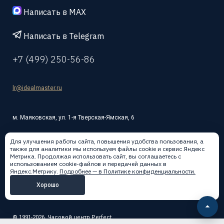
Написать в MAX
Написать в Telegram
+7 (499) 250-56-86
lr@idealmaster.ru
м. Маяковская, ул. 1-я Тверская-Ямская, 6
Для улучшения работы сайта, повышения удобства пользования, а
также для аналитики мы используем файлы cookie и сервис Яндекс
Метрика. Продолжая использовать сайт, вы соглашаетесь с
использованием cookie-файлов и передачей данных в
Написать в:
Яндекс.Метрику.
Подробнее — в Политике конфиденциальности.
Хорошо
© 1991-2026, Часовой центр Perfect