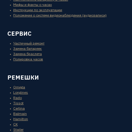
Мифы и факты о часах
Инструкции по эксплуатации
Положение о системе видеонаблюдения (аудиозаписи)
СЕРВИС
Частичный ремонт
Замена батареек
Замена браслета
Полировка часов
РЕМЕШКИ
Omega
Longines
Rado
Tissot
Certina
Balmain
Hamilton
CK
Stailer