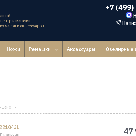
+7 (499)
Н
анный
центр и магазин
Напис
их часов и аксессуаров
Ножи
Ремешки
Аксессуары
Ювелирные 
о цене
221043L
47 
В наличии