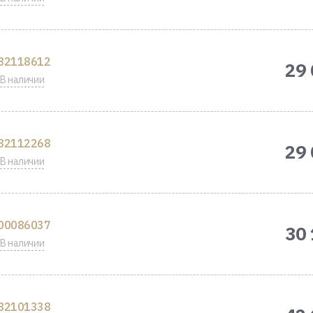
82118612
29 
В наличии
82112268
29 
В наличии
00086037
30 
В наличии
82101338