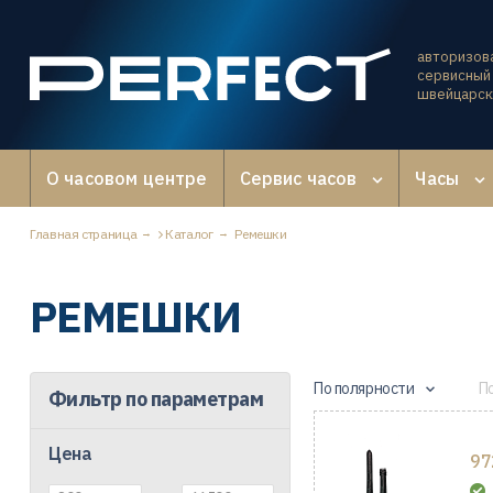
авторизов
сервисный 
швейцарск
О часовом центре
Сервис часов
Часы
Главная страница
Каталог
Ремешки
РЕМЕШКИ
По полярности
П
Фильтр по параметрам
Цена
97