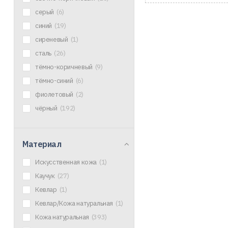
серый
(6)
синий
(19)
сиреневый
(1)
сталь
(26)
тёмно-коричневый
(9)
тёмно-синий
(6)
фиолетовый
(2)
чёрный
(192)
Материал
Искусственная кожа
(1)
Каучук
(27)
Кевлар
(1)
Кевлар/Кожа натуральная
(1)
Кожа натуральная
(393)