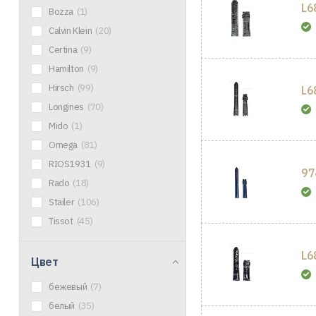
L6
Bozza
(1)
Calvin Klein
(20)
Certina
(9)
Hamilton
(9)
Hirsch
(99)
L6
Longines
(70)
Mido
(1)
Omega
(81)
RIOS1931
(9)
97
Rado
(18)
Stailer
(106)
Tissot
(45)
L6
Цвет
бежевый
(7)
белый
(35)