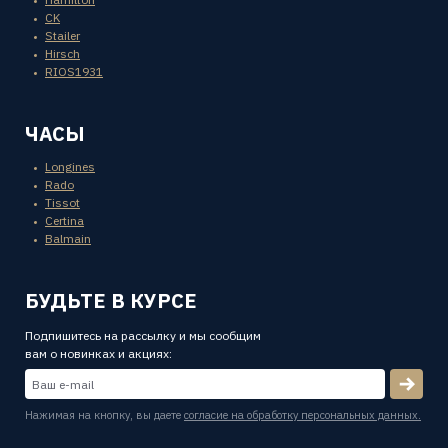
CK
Stailer
Hirsch
RIOS1931
ЧАСЫ
Longines
Rado
Tissot
Certina
Balmain
БУДЬТЕ В КУРСЕ
Подпишитесь на рассылку и мы сообщим
вам о новинках и акциях:
Нажимая на кнопку, вы даете
согласие на обработку персональных данных.