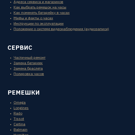
Адреса сервиса и магазинов
Как выбрать ремешок на часы
Как поменять батарейку в часах
Мифы и факты о часах
Инструкции по эксплуатации
Положение о системе видеонаблюдения (аудиозаписи)
СЕРВИС
Частичный ремонт
Замена батареек
Замена браслета
Полировка часов
РЕМЕШКИ
Omega
Longines
Rado
Tissot
Certina
Balmain
Hamilton