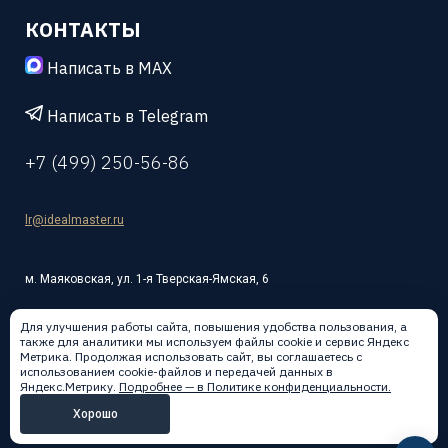
КОНТАКТЫ
Написать в MAX
Написать в Telegram
+7 (499) 250-56-86
lr@idealmaster.ru
м. Маяковская, ул. 1-я Тверская-Ямская, 6
Для улучшения работы сайта, повышения удобства пользования, а
также для аналитики мы используем файлы cookie и сервис Яндекс
Метрика. Продолжая использовать сайт, вы соглашаетесь с
использованием cookie-файлов и передачей данных в
Написать в:
Яндекс.Метрику.
Подробнее — в Политике конфиденциальности.
Хорошо