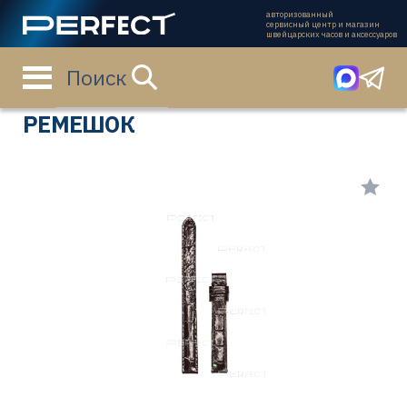
авторизованный
сервисный центр и магазин
швейцарских часов и аксессуаров
Поиск
Главная страница
Каталог
Ремешки
T610025827
РЕМЕШОК