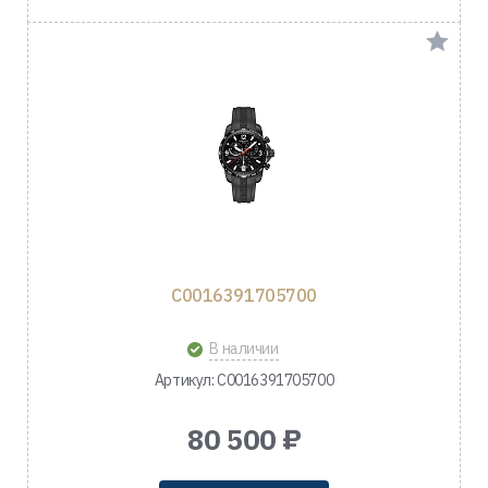
C0016391705700
В наличии
Артикул: C0016391705700
80 500 ₽