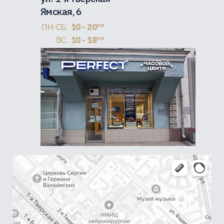
Ямская, 6
ПН-СБ:
10 - 20ºº
ВС:
10 - 18ºº