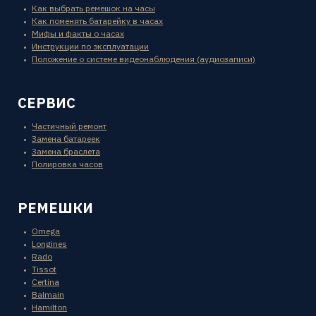
Как выбрать ремешок на часы
Как поменять батарейку в часах
Мифы и факты о часах
Инструкции по эксплуатации
Положение о системе видеонаблюдения (аудиозаписи)
СЕРВИС
Частичный ремонт
Замена батареек
Замена браслета
Полировка часов
РЕМЕШКИ
Omega
Longines
Rado
Tissot
Certina
Balmain
Hamilton