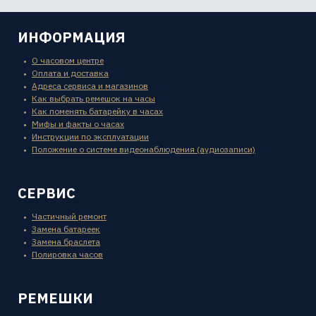
ИНФОРМАЦИЯ
О часовом центре
Оплата и доставка
Адреса сервиса и магазинов
Как выбрать ремешок на часы
Как поменять батарейку в часах
Мифы и факты о часах
Инструкции по эксплуатации
Положение о системе видеонаблюдения (аудиозаписи)
СЕРВИС
Частичный ремонт
Замена батареек
Замена браслета
Полировка часов
РЕМЕШКИ