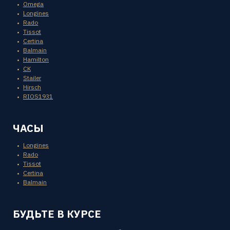
Omega
Longines
Rado
Tissot
Certina
Balmain
Hamilton
CK
Stailer
Hirsch
RIOS1931
ЧАСЫ
Longines
Rado
Tissot
Certina
Balmain
БУДЬТЕ В КУРСЕ