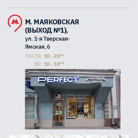
М. МАЯКОВСКАЯ
(ВЫХОД №1),
ул. 1-я Тверская-
Ямская, 6
ПН-СБ:
10 - 20ºº
ВС:
10 - 18ºº