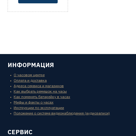
ИНФОРМАЦИЯ
О часовом центре
Оплата и доставка
Адреса сервиса и магазинов
Как выбрать ремешок на часы
Как поменять батарейку в часах
Мифы и факты о часах
Инструкции по эксплуатации
Положение о системе видеонаблюдения (аудиозаписи)
СЕРВИС