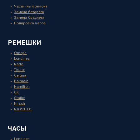
Частичный ремонт
Замена батареек
Замена браслета
Полировка часов
РЕМЕШКИ
Omega
Longines
Rado
Tissot
Certina
Balmain
Hamilton
CK
Stailer
Hirsch
RIOS1931
ЧАСЫ
Longines