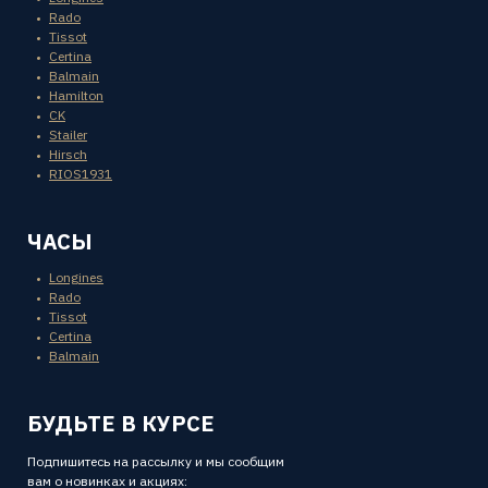
Rado
Tissot
Certina
Balmain
Hamilton
CK
Stailer
Hirsch
RIOS1931
ЧАСЫ
Longines
Rado
Tissot
Certina
Balmain
БУДЬТЕ В КУРСЕ
Подпишитесь на рассылку и мы сообщим
вам о новинках и акциях: