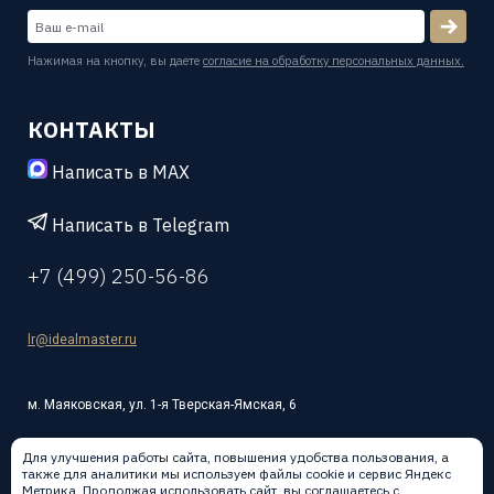
Нажимая на кнопку, вы даете
согласие на обработку персональных данных.
КОНТАКТЫ
Написать в MAX
Написать в Telegram
+7 (499) 250-56-86
lr@idealmaster.ru
м. Маяковская, ул. 1-я Тверская-Ямская, 6
Для улучшения работы сайта, повышения удобства пользования, а
также для аналитики мы используем файлы cookie и сервис Яндекс
Метрика. Продолжая использовать сайт, вы соглашаетесь с