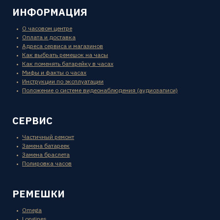
ИНФОРМАЦИЯ
О часовом центре
Оплата и доставка
Адреса сервиса и магазинов
Как выбрать ремешок на часы
Как поменять батарейку в часах
Мифы и факты о часах
Инструкции по эксплуатации
Положение о системе видеонаблюдения (аудиозаписи)
СЕРВИС
Частичный ремонт
Замена батареек
Замена браслета
Полировка часов
РЕМЕШКИ
Omega
Longines