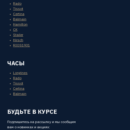
Rado
Tissot
Certina
Balmain
Hamilton
CK
Stailer
Hirsch
RIOS1931
ЧАСЫ
Longines
Rado
Tissot
Certina
Balmain
БУДЬТЕ В КУРСЕ
Подпишитесь на рассылку и мы сообщим
вам о новинках и акциях: