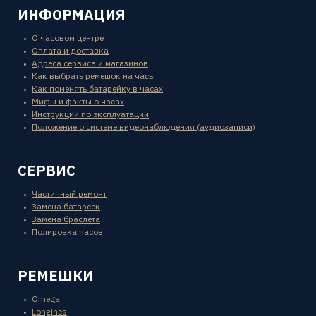
ИНФОРМАЦИЯ
О часовом центре
Оплата и доставка
Адреса сервиса и магазинов
Как выбрать ремешок на часы
Как поменять батарейку в часах
Мифы и факты о часах
Инструкции по эксплуатации
Положение о системе видеонаблюдения (аудиозаписи)
СЕРВИС
Частичный ремонт
Замена батареек
Замена браслета
Полировка часов
РЕМЕШКИ
Omega
Longines