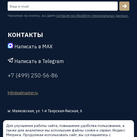
Нажимая на кнопку, вы даете
согласие на обработку персональных данных.
КОНТАКТЫ
Написать в MAX
Написать в Telegram
+7 (499) 250-56-86
lr@idealmaster.ru
м. Маяковская, ул. 1-я Тверская-Ямская, 6
Для улучшения работы сайта, повышения удобства пользования, а
также для аналитики мы используем файлы cookie и сервис Яндекс
Метрика. Продолжая использовать сайт, вы соглашаетесь с