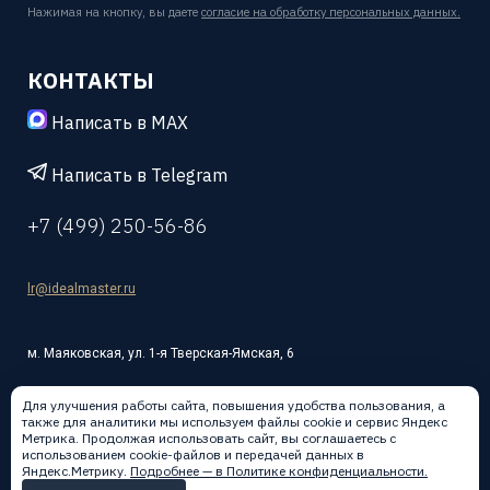
Нажимая на кнопку, вы даете
согласие на обработку персональных данных.
КОНТАКТЫ
Написать в MAX
Написать в Telegram
+7 (499) 250-56-86
lr@idealmaster.ru
м. Маяковская, ул. 1-я Тверская-Ямская, 6
Для улучшения работы сайта, повышения удобства пользования, а
также для аналитики мы используем файлы cookie и сервис Яндекс
Метрика. Продолжая использовать сайт, вы соглашаетесь с
использованием cookie-файлов и передачей данных в
Написать в:
Яндекс.Метрику.
Подробнее — в Политике конфиденциальности.