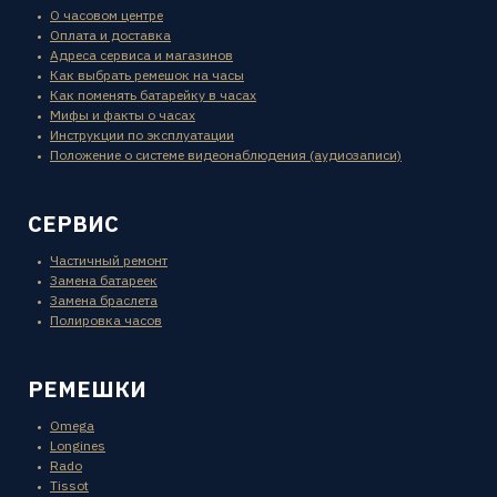
О часовом центре
Оплата и доставка
Адреса сервиса и магазинов
Как выбрать ремешок на часы
Как поменять батарейку в часах
Мифы и факты о часах
Инструкции по эксплуатации
Положение о системе видеонаблюдения (аудиозаписи)
СЕРВИС
Частичный ремонт
Замена батареек
Замена браслета
Полировка часов
РЕМЕШКИ
Omega
Longines
Rado
Tissot