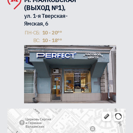
(ВЫХОД №1),
ул. 1-я Тверская-
Ямская, 6
ПН-СБ:
10 - 20ºº
ВС:
10 - 18ºº