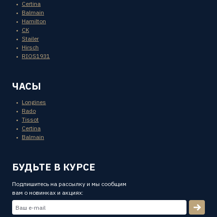
Certina
Balmain
Hamilton
CK
Stailer
Hirsch
RIOS1931
ЧАСЫ
Longines
Rado
Tissot
Certina
Balmain
БУДЬТЕ В КУРСЕ
Подпишитесь на рассылку и мы сообщим
вам о новинках и акциях: